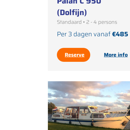
Palan C 950
(Dolfijn)
Standaard • 2 - 4 persons
Per 3 dagen vanaf
€485
Reserve
More info