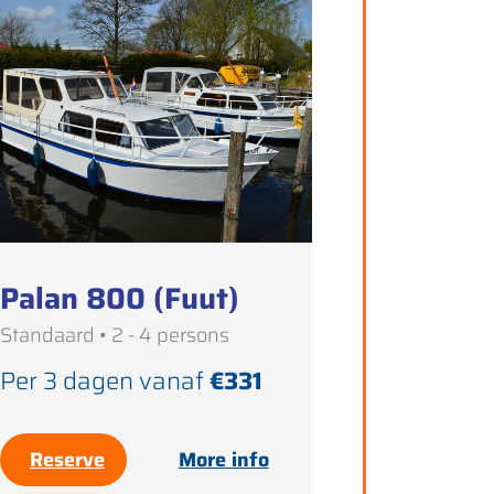
Palan 800 (Fuut)
Standaard • 2 - 4 persons
Per 3 dagen vanaf
€331
Reserve
More info