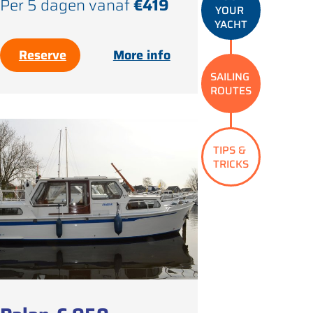
Per 5 dagen vanaf
€419
YOUR 
YACHT
Reserve
More info
SAILING 
ROUTES
TIPS & 
TRICKS