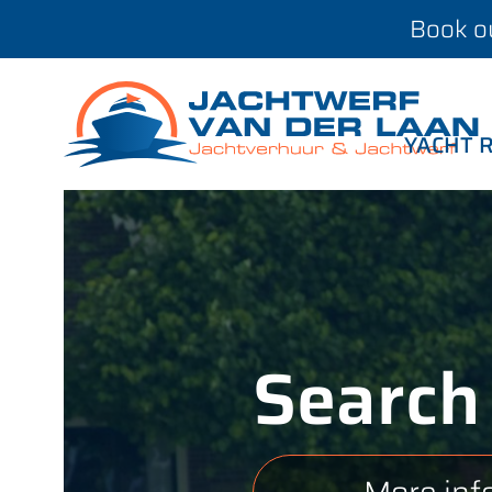
Book ou
YACHT 
Search
More info